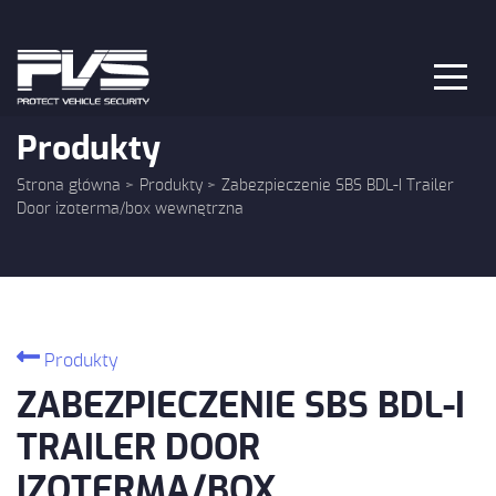
Skip
to
content
Produkty
Strona główna
>
Produkty
>
Zabezpieczenie SBS BDL-I Trailer
Door izoterma/box wewnętrzna
Produkty
ZABEZPIECZENIE SBS BDL-I
TRAILER DOOR
IZOTERMA/BOX