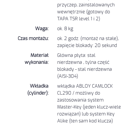
przyczep, zainstalowanych
wewnętrznie (gotowy do
TAPA TSR level 1 i 2)
Waga:
ok. 8 kg
Czas montażu:
ok. 2 godz. (montaż na stałe),
zapięcie blokady: 20 sekund
Materiał
Główna płyta: stal
wykonania:
nierdzewna , tylna część
blokady - stal nierdzewna
(AISI-304)
Wkładka
wkłądka ABLOY CAMLOCK
(cylinder):
CL290 / możliwy do
zastosowania system
Master-Key (jeden klucz-wiele
rozwiązań) lub system Key
Alike (ten sam kod klucza)